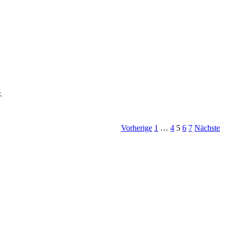
.
Vorherige
1
…
4
5
6
7
Nächste