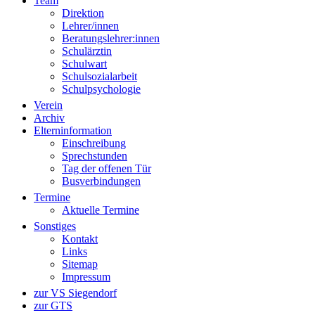
Team
Direktion
Lehrer/innen
Beratungslehrer:innen
Schulärztin
Schulwart
Schulsozialarbeit
Schulpsychologie
Verein
Archiv
Elterninformation
Einschreibung
Sprechstunden
Tag der offenen Tür
Busverbindungen
Termine
Aktuelle Termine
Sonstiges
Kontakt
Links
Sitemap
Impressum
zur VS Siegendorf
zur GTS