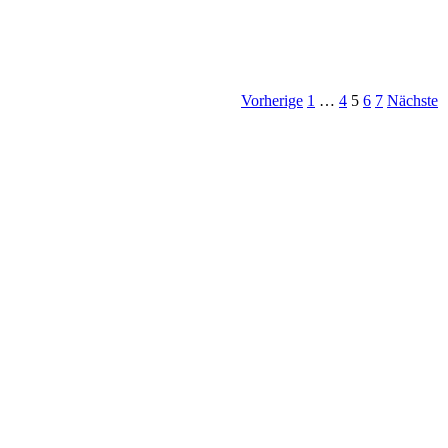
Vorherige
1
…
4
5
6
7
Nächste