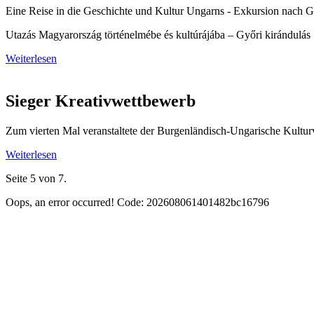
Eine Reise in die Geschichte und Kultur Ungarns - Exkursion nach 
Utazás Magyarország történelmébe és kultúrájába – Győri kirándulás
Weiterlesen
Sieger Kreativwettbewerb
Zum vierten Mal veranstaltete der Burgenländisch-Ungarische Kultu
Weiterlesen
Seite 5 von 7.
Oops, an error occurred! Code: 202608061401482bc16796