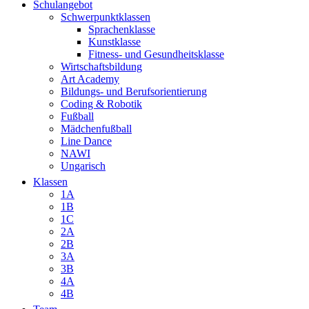
Schulangebot
Schwerpunktklassen
Sprachenklasse
Kunstklasse
Fitness- und Gesundheitsklasse
Wirtschaftsbildung
Art Academy
Bildungs- und Berufsorientierung
Coding & Robotik
Fußball
Mädchenfußball
Line Dance
NAWI
Ungarisch
Klassen
1A
1B
1C
2A
2B
3A
3B
4A
4B