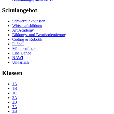
Schulangebot
Schwerpunktklassen
Wirtschaftsbildung
Art Academy
Bildungs- und Berufsorientierung
Coding & Robotik
Fußball
Mädchenfußball
Line Dance
NAWI
Ungarisch
Klassen
1A
1B
1C
2A
2B
3A
3B