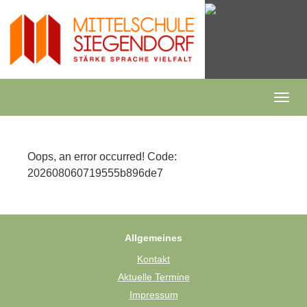
Skip
to
main
content
Togg
navig
Oops, an error occurred! Code:
202608060719555b896de7
Allgemeines
Kontakt
Aktuelle Termine
Impressum