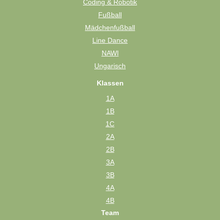
Coding & Robotik
Fußball
Mädchenfußball
Line Dance
NAWI
Ungarisch
Klassen
1A
1B
1C
2A
2B
3A
3B
4A
4B
Team