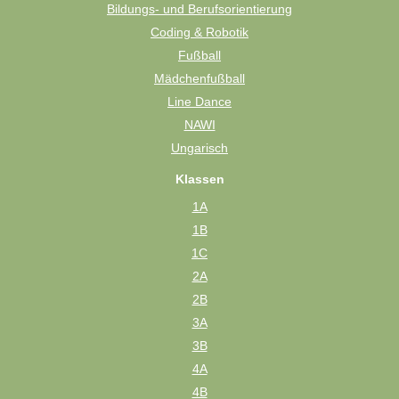
Bildungs- und Berufsorientierung
Coding & Robotik
Fußball
Mädchenfußball
Line Dance
NAWI
Ungarisch
Klassen
1A
1B
1C
2A
2B
3A
3B
4A
4B