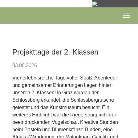
Skip
to
main
Togg
content
navig
Projekttage der 2. Klassen
03.06.2026
Vier erlebnisreiche Tage voller Spaß, Abenteuer
und gemeinsamer Erinnerungen liegen hinter
unseren 2. Klassen! In Graz wurden der
Schlossberg erkundet, die Schlossbergrutsche
getestet und das Kunstmuseum besucht. Ein
weiteres Highlight war die Riegersburg mit ihrer
beeindruckenden Vogelschau. Kreative Stunden
beim Basteln und Blumenkränze-Binden, eine
Alpaka-Wanderung, der Motorikpark Gamlitz und