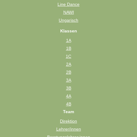
Line Dance
NAWI
Ungarisch
Klassen
1A
1B
1C
2A
2B
3A
3B
4A
4B
Team
Direktion
Lehrer/innen