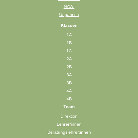
NAWI
Ungarisch
Klassen
1A
1B
1C
2A
2B
3A
3B
4A
4B
Team
Direktion
Lehrer/innen
Beratungslehrer:innen