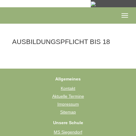
Skip
to
main
Togg
content
navig
AUSBILDUNGSPFLICHT BIS 18
Allgemeines
Kontakt
Aktuelle Termine
Impressum
Sitemap
Unsere Schule
MS Siegendorf